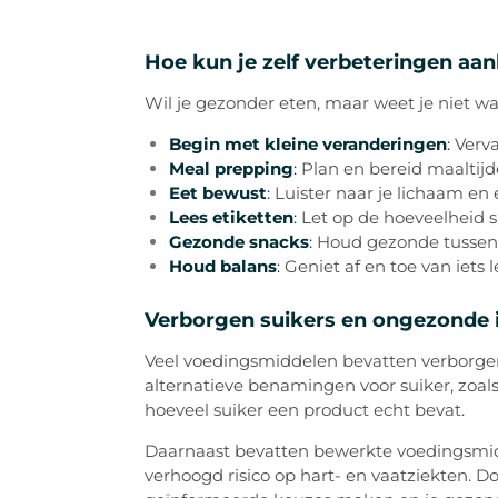
Hoe kun je zelf verbeteringen aa
Wil je gezonder eten, maar weet je niet w
Begin met kleine veranderingen
:
Verva
Meal prepping
:
Plan en bereid maaltijd
Eet bewust
:
Luister naar je lichaam en 
Lees etiketten
:
Let op de hoeveelheid s
Gezonde snacks
:
Houd gezonde tussendoo
Houd balans
:
Geniet af en toe van iets
Verborgen suikers en ongezonde 
Veel voedingsmiddelen bevatten verborge
alternatieve benamingen voor suiker, zoals
hoeveel suiker een product echt bevat.
Daarnaast bevatten bewerkte voedingsmid
verhoogd risico op hart- en vaatziekten. 