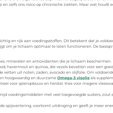
 en zelfs ons risico op chronische ziekten. Maar wat houdt 
htig en rijk aan voedingsstoffen. Dit betekent dat je voldoe
gt om je lichaam optimaal te laten functioneren. De basis
nes, mineralen en antioxidanten die je lichaam beschermen.
ood, havermout en quinoa, die vezels bevatten voor een goede
 vetten uit noten, zaden, avocado en olijfolie. Om voldoend
of een hoogwaardig en duurzame
Omega-3 visolie
als supplem
ntieel voor spieropbouw en herstel. Kies voor magere vleeswar
mijd voedingsmiddelen met veel toegevoegde suikers, zout e
 de spijsvertering, voorkomt uitdroging en geeft je meer ener