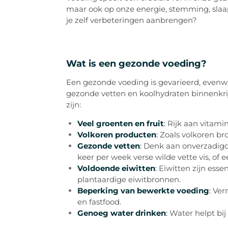
maar ook op onze energie, stemming, slaap
je zelf verbeteringen aanbrengen?
Wat is een gezonde voeding?
Een gezonde voeding is gevarieerd, evenwic
gezonde vetten en koolhydraten binnenkrij
zijn:
Veel groenten en fruit
:
Rijk aan vitami
Volkoren producten
:
Zoals volkoren br
Gezonde vetten
:
Denk aan onverzadigde
keer per week verse wilde vette vis, 
Voldoende eiwitten
:
Eiwitten zijn esse
plantaardige eiwitbronnen.
Beperking van bewerkte voeding
:
Ver
en fastfood.
Genoeg water drinken
:
Water helpt bij