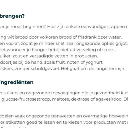
nbrengen?
aar je moet beginnen? Hier zijn enkele eenvoudige stappen o
ng wit brood door volkoren brood of frisdrank door water.
en vooraf, zodat je minder snel naar ongezonde opties grijpt.
eet wanneer je honger hebt, niet uit verveling of stress.
uiker, zout en verzadigde vetten in producten.
rtjes bij de hand, zoals fruit, noten of yoghurt.
 lekkers, zonder schuldgevoel. Het gaat om de lange termijn.
ingrediënten
n suikers en ongezonde toevoegingen die je gezondheid ku
 glucose-fructosestroop, maltose, dextrose of agavesiroop. 
delen vaak ongezonde transvetten en overmatige hoeveelhe
Door etiketten goed te lezen en te kiezen voor producten met