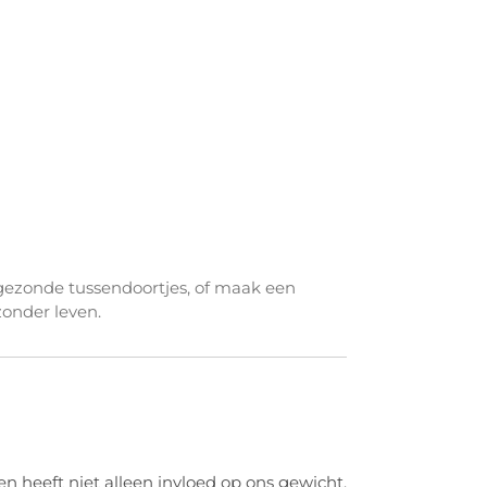
or gezonde tussendoortjes, of maak een
zonder leven.
en heeft niet alleen invloed op ons gewicht,